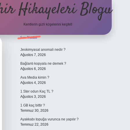
hir Hikayeleri Blogu
Kentlerin gizli köşelerini keşfet!
Sidebar
Son Yazılar
Jeokimyasal anomali nedir ?
Ağustos 7, 2026
Bağlantı kopyala ne demek ?
Ağustos 6, 2026
Ava Media kimin ?
Ağustos 4, 2026
1 Ster odun Kaç TL ?
Ağustos 3, 2026
1 GB kaç bittir ?
Temmuz 30, 2026
Ayakkabı topuğa vurunca ne yapılır ?
Temmuz 22, 2026