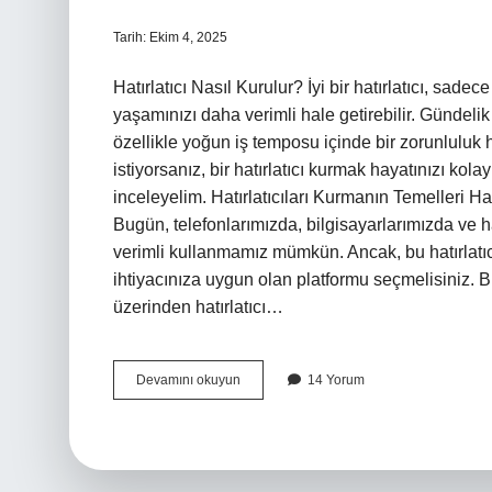
Tarih: Ekim 4, 2025
Hatırlatıcı Nasıl Kurulur? İyi bir hatırlatıcı, sa
yaşamınızı daha verimli hale getirebilir. Gündeli
özellikle yoğun iş temposu içinde bir zorunluluk
istiyorsanız, bir hatırlatıcı kurmak hayatınızı kolayl
inceleyelim. Hatırlatıcıları Kurmanın Temelleri Hat
Bugün, telefonlarımızda, bilgisayarlarımızda ve ha
verimli kullanmamız mümkün. Ancak, bu hatırlatıcı
ihtiyacınıza uygun olan platformu seçmelisiniz. B
üzerinden hatırlatıcı…
Hatırlatıcı
Devamını okuyun
14 Yorum
nasıl
kurulur
?