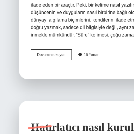
ifade eden bir araçtır. Peki, bir kelime nasıl yazılı
düşüncenin ve duyguların nasıl birbirine bağlı ol
dünyayı algılama biçimlerini, kendilerini ifade etm
doğru yazmak, sadece dil bilgisiyle değil, aynı z
inmekle mümkündür. “Süre” kelimesi, çoğu zam
Süre
Devamını okuyun
16 Yorum
gelip
nasıl
yazılır
?
Hatırlatıcı nasıl kuru