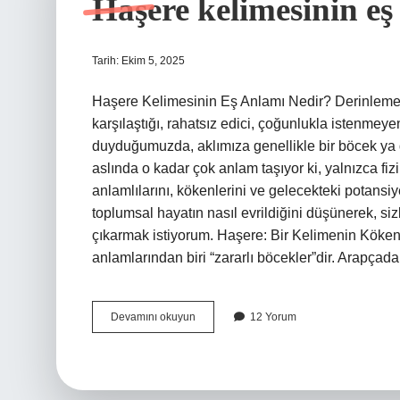
Haşere kelimesinin eş
Tarih: Ekim 5, 2025
Haşere Kelimesinin Eş Anlamı Nedir? Derinlemes
karşılaştığı, rahatsız edici, çoğunlukla istenmeyen
duyduğumuzda, aklımıza genellikle bir böcek ya 
aslında o kadar çok anlam taşıyor ki, yalnızca fizi
anlamlılarını, kökenlerini ve gelecekteki potansi
toplumsal hayatın nasıl evrildiğini düşünerek, siz
çıkarmak istiyorum. Haşere: Bir Kelimenin Köke
anlamlarından biri “zararlı böcekler”dir. Arapç
Haşere
Devamını okuyun
12 Yorum
kelimesinin
eş
anlamı
nedir
?