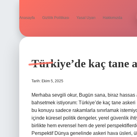
Anasayfa
Gizlilik Politikası
Yasal Uyarı
Hakkımızda
Şehir
Hikayeleri
Türkiye’de kaç tane a
Blogu
Tarih: Ekim 5, 2025
Yazılar
Merhaba sevgili okur, Bugün sana, biraz hassas 
bahsetmek istiyorum: Türkiye’de kaç tane askeri 
bu konuyu sadece rakamlarla sınırlamak istemiyo
içinde küresel politik dengeler, yerel güvenlik ih
birlikte hem evrensel hem de yerel perspektifler
Perspektif Dünya genelinde askeri hava üsleri, ülk