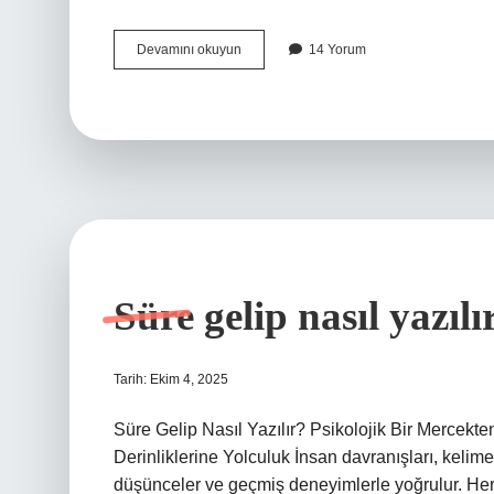
Uğur
Devamını okuyun
14 Yorum
böceği
neye
işarettir
?
Süre gelip nasıl yazılı
Tarih: Ekim 4, 2025
Süre Gelip Nasıl Yazılır? Psikolojik Bir Mercekte
Derinliklerine Yolculuk İnsan davranışları, kelim
düşünceler ve geçmiş deneyimlerle yoğrulur. Her