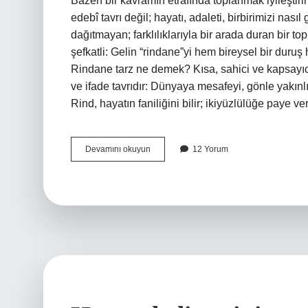
Bazen bir kavramın etrafında toplanmak iyileştiri
edebî tavrı değil; hayatı, adaleti, birbirimizi na
dağıtmayan; farklılıklarıyla bir arada duran bir t
şefkatli: Gelin “rindane”yi hem bireysel bir duruş h
Rindane tarz ne demek? Kısa, sahici ve kapsayıcı
ve ifade tavrıdır: Dünyaya mesafeyi, gönle yakınlı
Rind, hayatın faniliğini bilir; ikiyüzlülüğe paye
Rindane
Devamını okuyun
12 Yorum
tarz
ne
demek
?