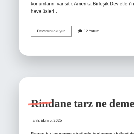
konumlarını yansıtır. Amerika Birleşik Devletler
hava üsleri…
Türkiye’de
Devamını okuyun
12 Yorum
kaç
tane
askeri
hava
üssü
var
?
Rindane tarz ne deme
Tarih: Ekim 5, 2025