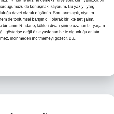
r bizi. “Rindane tarz ne demek?” diye sorarken, yalnızca bir
sıl gördüğümüzü de konuşmak istiyorum. Bu yazıyı, yargı
opluluğa davet olarak düşünün. Sorularım açık, niyetim
em de toplumsal barışın dili olarak birlikte tartışalım.
 bir tanım Rindane, kökleri divan şiirine uzanan bir yaşam
ğı, gösterişe değil öz’e yaslanan bir iç olgunluğu anlatır.
 vermez, incinmeden incitmemeyi gözetir. Bu…