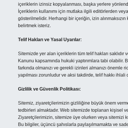
içeriklerin izinsiz kopyalanması, başka yerlere yönlendi
İçeriklerin kullanımı için mutlaka ilgili editörlerden vey
gösterilmelidir. Herhangi bir içeriğin, izin alınmaksız
belirtmek isteriz.
Telif Hakları ve Yasal Uyarılar:
Sitemizde yer alan içeriklerin tüm telif hakları saklıdır v
Kanunu kapsamında hukuki yaptırımlara tabi olabilir. Bu
farkında olmanızı ve gerekli izinleri almanızı önemle ri
yapılması zorunludur ve aksi takdirde, telif hakkı ihlal
Gizlilik ve Güvenlik Politikası:
Sitemiz, ziyaretçilerimizin gizliliğine büyük önem verme
tedbirleri almaktadır. Web sitemizde toplanan kişisel v
Ziyaretçilerimizin, sitemize üye olurken veya sitemizi kul
Bu bilgiler, üçüncü şahıslarla paylaşılmamakta ve sade