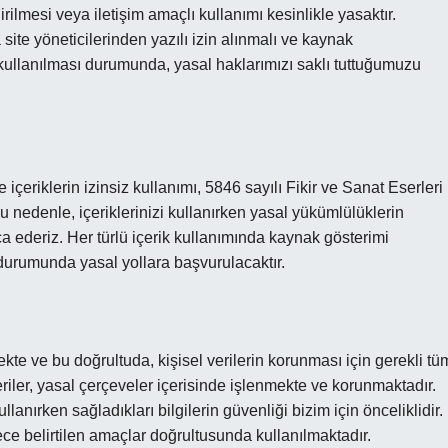
rilmesi veya iletişim amaçlı kullanımı kesinlikle yasaktır.
a site yöneticilerinden yazılı izin alınmalı ve kaynak
ın kullanılması durumunda, yasal haklarımızı saklı tuttuğumuzu
e içeriklerin izinsiz kullanımı, 5846 sayılı Fikir ve Sanat Eserleri
 nedenle, içeriklerinizi kullanırken yasal yükümlülüklerin
ca ederiz. Her türlü içerik kullanımında kaynak gösterimi
i durumunda yasal yollara başvurulacaktır.
kte ve bu doğrultuda, kişisel verilerin korunması için gerekli tü
eriler, yasal çerçeveler içerisinde işlenmekte ve korunmaktadır.
lanırken sağladıkları bilgilerin güvenliği bizim için önceliklidir.
ce belirtilen amaçlar doğrultusunda kullanılmaktadır.