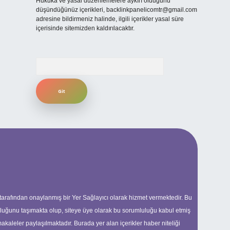
Hukuka ve yasal düzenlemelere aykırı olduğunu
düşündüğünüz içerikleri,
backlinkpanelicomtr@gmail.com
adresine bildirmeniz halinde, ilgili içerikler yasal süre
içerisinde sitemizden kaldırılacaktır.
Arama
 tarafından onaylanmış bir Yer Sağlayıcı olarak hizmet vermektedir. Bu
uluğunu taşımakta olup, siteye üye olarak bu sorumluluğu kabul etmiş
makaleler paylaşılmaktadır. Burada yer alan içerikler haber niteliği