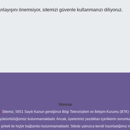
nlayışını önemsiyor, sitemizi güvenle kullanmanızı diliyoruz.
Sitemap
:
Sitemiz, 5651 Sayılı Kanun gereğince Bilgi Teknolojileri ve İletişim Kurumu (BTK)
ma yükümlülüğümüz bulunmamaktadır. Ancak, üyelerimiz yazdıkları içeriklerin soruml
s şirketi ile hiçbir bağlantısı bulunmamaktadır. Sitede yalnızca kendi hazırladığımız 