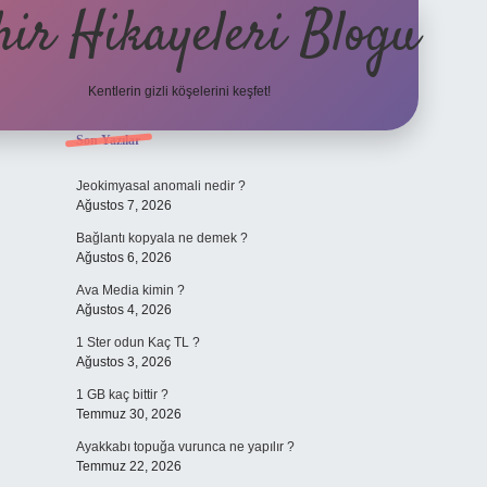
hir Hikayeleri Blogu
Kentlerin gizli köşelerini keşfet!
Sidebar
Son Yazılar
Jeokimyasal anomali nedir ?
Ağustos 7, 2026
Bağlantı kopyala ne demek ?
Ağustos 6, 2026
Ava Media kimin ?
Ağustos 4, 2026
1 Ster odun Kaç TL ?
Ağustos 3, 2026
1 GB kaç bittir ?
Temmuz 30, 2026
Ayakkabı topuğa vurunca ne yapılır ?
Temmuz 22, 2026