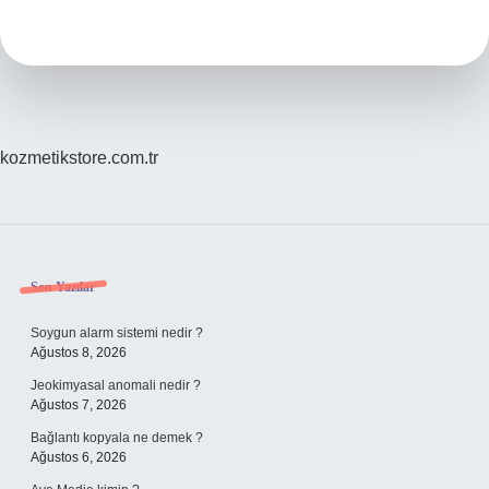
sonra
haciz
gelir
?
kozmetikstore.com.tr
Sidebar
Son Yazılar
Soygun alarm sistemi nedir ?
Ağustos 8, 2026
Jeokimyasal anomali nedir ?
Ağustos 7, 2026
Bağlantı kopyala ne demek ?
Ağustos 6, 2026