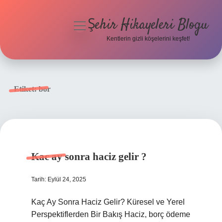
Şehir Hikayeleri Blogu
menüyü
aç
Kentlerin gizli köşelerini keşfet!
Anasayfa
Gizlilik Politikası
Etiket:
bor
Yasal Uyarı
Hakkımızda
Kac ay sonra haciz gelir ?
Tarih: Eylül 24, 2025
Kaç Ay Sonra Haciz Gelir? Küresel ve Yerel
Perspektiflerden Bir Bakış Haciz, borç ödeme