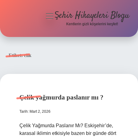
Şehir Hikayeleri Blogu
menüyü
aç
Kentlerin gizli köşelerini keşfet!
Anasayfa
Gizlilik Politikası
Etiket:
elik
Yasal Uyarı
Hakkımızda
Çelik yağmurda paslanır mı ?
Tarih: Mart 2, 2026
Çelik Yağmurda Paslanır Mı? Eskişehir’de,
karasal iklimin etkisiyle bazen bir günde dört