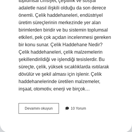
toplumsal cinsiyet, çeşitlilik ve sosyal
adaletle nasıl ilişkili olduğu da son derece
önemli. Çelik haddehaneleri, endüstriyel
üretim süreçlerinin merkezinde yer alan
birimlerden biridir ve bu sistemin toplumsal
etkileri, pek çok açıdan incelenmesi gereken
bir konu sunar. Çelik Haddehane Nedir?
Çelik haddehaneleri, çelik malzemelerin
şekillendirildiği ve işlendiği tesislerdir. Bu
süreçte, çelik, yüksek sıcaklıklarda ısıtılarak
dövülür ve şekil alması için işlenir. Çelik
haddehanelerinde üretilen malzemeler,
inşaat, otomotiv, enerji ve birçok…
Çelik
Devamını okuyun
10 Yorum
haddehane
nedir
?