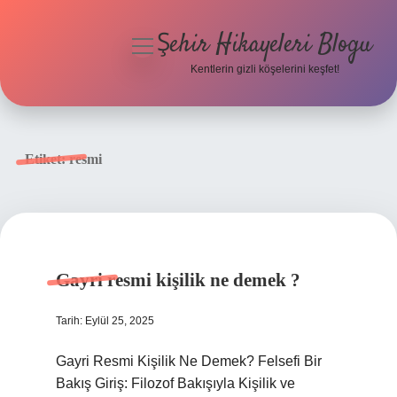
Şehir Hikayeleri Blogu
menüyü
aç
Kentlerin gizli köşelerini keşfet!
Anasayfa
Gizlilik Politikası
Etiket:
resmi
Yasal Uyarı
Hakkımızda
Gayri resmi kişilik ne demek ?
Tarih: Eylül 25, 2025
Gayri Resmi Kişilik Ne Demek? Felsefi Bir
Bakış Giriş: Filozof Bakışıyla Kişilik ve