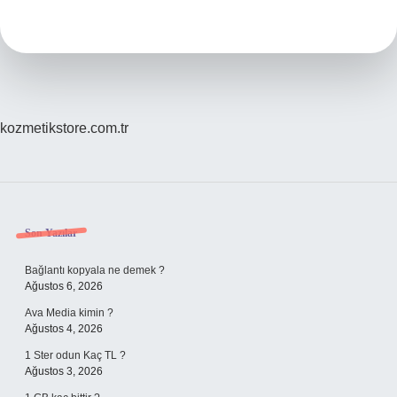
kişilik
ne
demek
?
kozmetikstore.com.tr
Sidebar
Son Yazılar
Bağlantı kopyala ne demek ?
Ağustos 6, 2026
Ava Media kimin ?
Ağustos 4, 2026
1 Ster odun Kaç TL ?
Ağustos 3, 2026