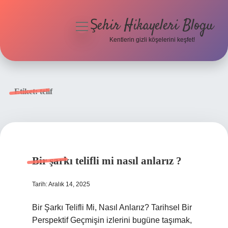
Şehir Hikayeleri Blogu
menüyü
aç
Kentlerin gizli köşelerini keşfet!
Anasayfa
Gizlilik Politikası
Etiket:
telif
Yasal Uyarı
Hakkımızda
Bir şarkı telifli mi nasıl anlarız ?
Tarih: Aralık 14, 2025
Bir Şarkı Telifli Mi, Nasıl Anlarız? Tarihsel Bir
Perspektif Geçmişin izlerini bugüne taşımak,