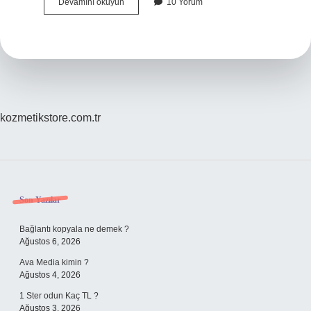
Bir
Devamını okuyun
10 Yorum
şarkı
telifli
mi
nasıl
anlarız
?
kozmetikstore.com.tr
Sidebar
Son Yazılar
Bağlantı kopyala ne demek ?
Ağustos 6, 2026
Ava Media kimin ?
Ağustos 4, 2026
1 Ster odun Kaç TL ?
Ağustos 3, 2026