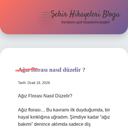
Şehir Hikayeleri Blogu
menüyü
aç
Kentlerin gizli köşelerini keşfet!
Anasayfa
Gizlilik Politikası
Yasal Uyarı
Ağız florası nasıl düzelir ?
Hakkımızda
Tarih: Ocak 18, 2026
Ağız Florası Nasıl Düzelir?
Ağız florası… Bu kavramı ilk duyduğumda, bir
hayal kırıklığına uğradım. Şimdiye kadar “ağız
bakımı” denince aklımda sadece diş