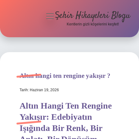
Şehir Hikayeleri Blogu
menüyü
aç
Kentlerin gizli köşelerini keşfet!
Anasayfa
Gizlilik Politikası
Yasal Uyarı
Altın hangi ten rengine yakışır ?
Hakkımızda
Tarih: Haziran 19, 2026
Altın Hangi Ten Rengine
Yakışır: Edebiyatın
Işığında Bir Renk, Bir