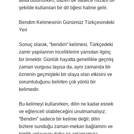
atıfta bulunurken, bazen de sadece mizahi bir
şekilde kullanılan bir dil öğesi haline gelir.
Bendim Kelimesinin Günümüz Türkçesindeki
Yeri
Sonuç olarak, “bendim” kelimesi, Türkçedeki
zamir yapılarının inceliklerini yansıtan ilginç
bir örnektir. Günlük hayatta genellikle geçmiş
zaman vurgusu taşısa da, aynı zamanda bir
öznenin geçmişteki bir olaya olan etkisini ve
sorumluluğunu belirten çok yönlü bir
kelimedir.
Bu kelimeyi kullanırken, dilin ne kadar esnek
ve eğlenceli olabileceğini unutmamalıyız.
“Bendim” sadece bir kelime değil; dilin
bizlere sunduğu zaman-mekan bağlamını ve
kimlik anlayışını daha iyi anlamamıza