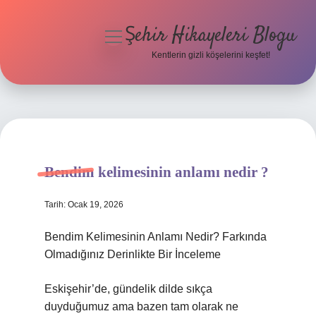
Şehir Hikayeleri Blogu
menüyü
aç
Kentlerin gizli köşelerini keşfet!
Anasayfa
Gizlilik Politikası
Yasal Uyarı
Bendim kelimesinin anlamı nedir ?
Hakkımızda
Tarih: Ocak 19, 2026
Bendim Kelimesinin Anlamı Nedir? Farkında
Olmadığınız Derinlikte Bir İnceleme
Eskişehir’de, gündelik dilde sıkça
duyduğumuz ama bazen tam olarak ne