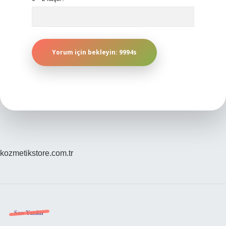
kozmetikstore.com.tr
Sidebar
Son Yazılar