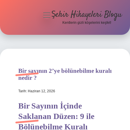
Şehir Hikayeleri Blogu
menüyü
aç
Kentlerin gizli köşelerini keşfet!
Anasayfa
Gizlilik Politikası
Yasal Uyarı
Bir sayının 2’ye bölünebilme kuralı
Hakkımızda
nedir ?
Tarih: Haziran 12, 2026
Bir Sayının İçinde
Saklanan Düzen: 9 ile
Bölünebilme Kuralı