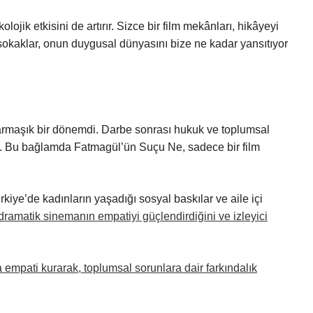
olojik etkisini de artırır. Sizce bir film mekânları, hikâyeyi
sokaklar, onun duygusal dünyasını bize ne kadar yansıtıyor
karmaşık bir dönemdi. Darbe sonrası hukuk ve toplumsal
du. Bu bağlamda Fatmagül’ün Suçu Ne, sadece bir film
kiye’de kadınların yaşadığı sosyal baskılar ve aile içi
ramatik sinemanın empatiyi güçlendirdiğini ve izleyici
yla empati kurarak, toplumsal sorunlara dair farkındalık