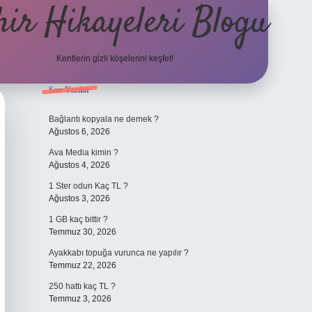
hir Hikayeleri Blogu
Kentlerin gizli köşelerini keşfet!
Sidebar
Son Yazılar
Bağlantı kopyala ne demek ?
Ağustos 6, 2026
Ava Media kimin ?
Ağustos 4, 2026
1 Ster odun Kaç TL ?
Ağustos 3, 2026
1 GB kaç bittir ?
Temmuz 30, 2026
Ayakkabı topuğa vurunca ne yapılır ?
Temmuz 22, 2026
250 hattı kaç TL ?
Temmuz 3, 2026