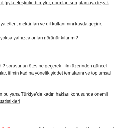
ığıyla eleştirilir; bireyler, normları sorgulamaya teşvik
ıyafetleri, mekânları ve dil kullanımını kayda geçirir.
i yoksa yalnızca onları görünür kılar mı?
? sorusunun ötesine geçerek, film üzerinden güncel
r, filmin kadına yönelik şiddet temalarını ve toplumsal
.
dan bu yana Türkiye’de kadın hakları konusunda önemli
atistikleri