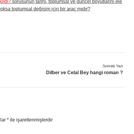
ildi?
sorusunun tarihî, toplumsal ve güncel boyutlarını ele
oksa toplumsal değişim için bir araç mıdır?
Sonraki Yazı
Dilber ve Celal Bey hangi roman ?
nlar
*
ile işaretlenmişlerdir