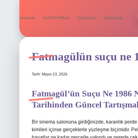
Anasayfa
Gizlilik Politikası
Yasal Uyarı
Hakkımızda
Fatmagülün suçu ne 1
Tarih: Mayıs 23, 2026
Fatmagül’ün Suçu Ne 1986 N
Tarihinden Güncel Tartışma
Bir sinema salonuna girdiğinizde, karanlık perde si
kimileri içinse gerçeklerle yüzleşme biçimidir. P
hayatlar ne kadar gerçeğe yakındı ve nerede çeki