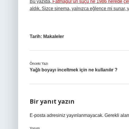
Bu yazıda,
Fatmagül’ün suçu ne 1986 nerede çek
aldık. Sizce sinema, yalnızca eğlence mi sunar, y
Tarih:
Makaleler
Önceki Yazı
Yağlı boyayı inceltmek için ne kullanılır ?
Bir yanıt yazın
E-posta adresiniz yayınlanmayacak.
Gerekli ala
Yorum