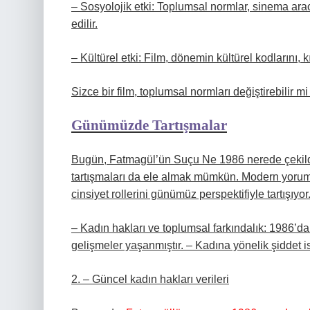
– Sosyolojik etki: Toplumsal normlar, sinema aracıl
edilir.
– Kültürel etki: Film, dönemin kültürel kodlarını, k
Sizce bir film, toplumsal normları değiştirebilir m
Günümüzde Tartışmalar
Bugün, Fatmagül’ün Suçu Ne 1986 nerede çekildi
tartışmaları da ele almak mümkün. Modern yorumla
cinsiyet rollerini günümüz perspektifiyle tartışıyor
– Kadın hakları ve toplumsal farkındalık: 1986’
gelişmeler yaşanmıştır.
– Kadına yönelik şiddet ist
2.
– Güncel kadın hakları verileri