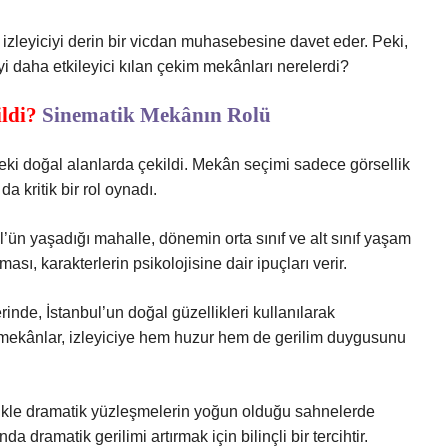
zleyiciyi derin bir vicdan muhasebesine davet eder. Peki,
 daha etkileyici kılan çekim mekânları nerelerdi?
ldi?
Sinematik Mekânın Rolü
deki doğal alanlarda çekildi. Mekân seçimi sadece görsellik
a kritik bir rol oynadı.
’ün yaşadığı mahalle, dönemin orta sınıf ve alt sınıf yaşam
ması, karakterlerin psikolojisine dair ipuçları verir.
rinde, İstanbul’un doğal güzellikleri kullanılarak
 Bu mekânlar, izleyiciye hem huzur hem de gerilim duygusunu
likle dramatik yüzleşmelerin yoğun olduğu sahnelerde
a dramatik gerilimi artırmak için bilinçli bir tercihtir.