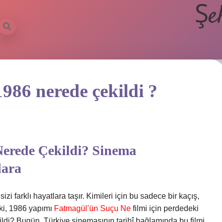
Şe
986 nerede çekildi ?
erede Çekildi? Sinema
lara
zi farklı hayatlara taşır. Kimileri için bu sadece bir kaçış,
eki, 1986 yapımı
Fatmagül’ün Suçu Ne
filmi için perdedeki
ldi? Bugün, Türkiye sinemasının tarihî bağlamında bu filmi