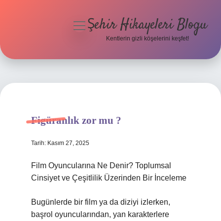
Şehir Hikayeleri Blogu
menüyü
aç
Kentlerin gizli köşelerini keşfet!
Anasayfa
Gizlilik Politikası
Yasal Uyarı
Figüranlık zor mu ?
Hakkımızda
Tarih: Kasım 27, 2025
Film Oyuncularına Ne Denir? Toplumsal
Cinsiyet ve Çeşitlilik Üzerinden Bir İnceleme
Bugünlerde bir film ya da diziyi izlerken,
başrol oyuncularından, yan karakterlere