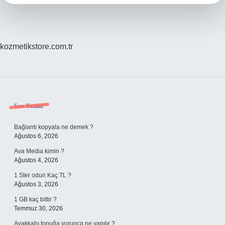
kozmetikstore.com.tr
Sidebar
Son Yazılar
Bağlantı kopyala ne demek ?
Ağustos 6, 2026
Ava Media kimin ?
Ağustos 4, 2026
1 Ster odun Kaç TL ?
Ağustos 3, 2026
1 GB kaç bittir ?
Temmuz 30, 2026
Ayakkabı topuğa vurunca ne yapılır ?