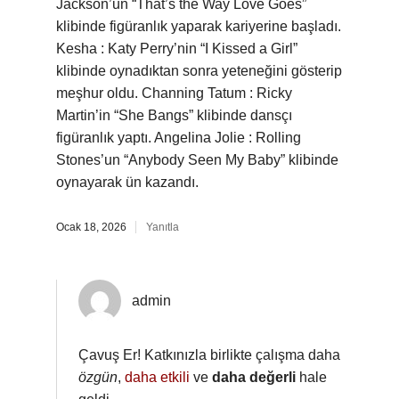
Jackson’un “That’s the Way Love Goes”
klibinde figüranlık yaparak kariyerine başladı.
Kesha : Katy Perry’nin “I Kissed a Girl”
klibinde oynadıktan sonra yeteneğini gösterip
meşhur oldu. Channing Tatum : Ricky
Martin’in “She Bangs” klibinde dansçı
figüranlık yaptı. Angelina Jolie : Rolling
Stones’un “Anybody Seen My Baby” klibinde
oynayarak ün kazandı.
Ocak 18, 2026
Yanıtla
admin
Çavuş Er! Katkınızla birlikte çalışma daha
özgün
,
daha etkili
ve
daha değerli
hale