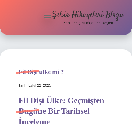
Şehir Hikayeleri Blogu
menüyü
aç
Kentlerin gizli köşelerini keşfet!
Anasayfa
Gizlilik Politikası
Yasal Uyarı
Fil Dişi ülke mi ?
Hakkımızda
Tarih: Eylül 22, 2025
Fil Dişi Ülke: Geçmişten
Bugüne Bir Tarihsel
İnceleme