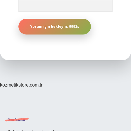
kozmetikstore.com.tr
Sidebar
Son Yazılar