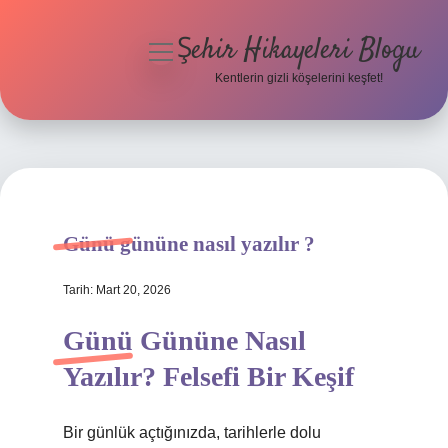
Şehir Hikayeleri Blogu
menüyü
aç
Kentlerin gizli köşelerini keşfet!
Anasayfa
Gizlilik Politikası
Yasal Uyarı
Günü gününe nasıl yazılır ?
Hakkımızda
Tarih: Mart 20, 2026
Günü Gününe Nasıl
Yazılır? Felsefi Bir Keşif
Bir günlük açtığınızda, tarihlerle dolu