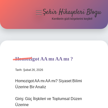
Şehir Hikayeleri Blogu
menüyü
aç
Kentlerin gizli köşelerini keşfet!
Anasayfa
Gizlilik Politikası
Yasal Uyarı
Homozigot AA mı AA mı ?
Hakkımızda
Tarih: Şubat 26, 2026
Homozigot AA mı AA mı? Siyaset Bilimi
Üzerine Bir Analiz
Giriş: Güç İlişkileri ve Toplumsal Düzen
Üzerine