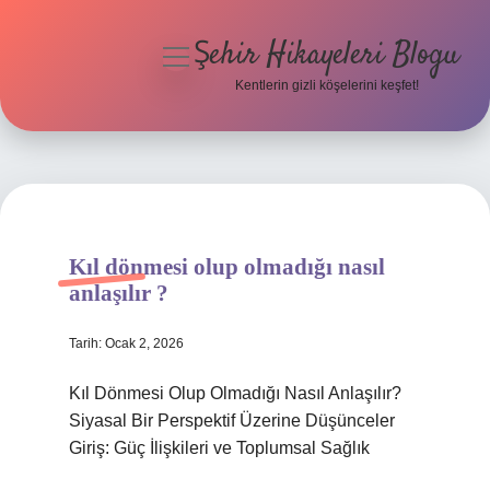
Şehir Hikayeleri Blogu
menüyü
aç
Kentlerin gizli köşelerini keşfet!
Anasayfa
Gizlilik Politikası
Yasal Uyarı
Kıl dönmesi olup olmadığı nasıl
Hakkımızda
anlaşılır ?
Tarih: Ocak 2, 2026
Kıl Dönmesi Olup Olmadığı Nasıl Anlaşılır?
Siyasal Bir Perspektif Üzerine Düşünceler
Giriş: Güç İlişkileri ve Toplumsal Sağlık