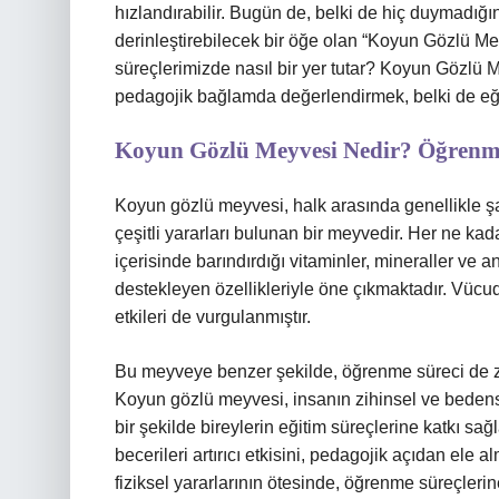
hızlandırabilir. Bugün de, belki de hiç duymadığı
derinleştirebilecek bir öğe olan “Koyun Gözlü M
süreçlerimizde nasıl bir yer tutar? Koyun Gözlü M
pedagojik bağlamda değerlendirmek, belki de eğitim
Koyun Gözlü Meyvesi Nedir? Öğrenme
Koyun gözlü meyvesi, halk arasında genellikle şaşı
çeşitli yararları bulunan bir meyvedir. Her ne k
içerisinde barındırdığı vitaminler, mineraller ve a
destekleyen özellikleriyle öne çıkmaktadır. Vücud
etkileri de vurgulanmıştır.
Bu meyveye benzer şekilde, öğrenme süreci de zihi
Koyun gözlü meyvesi, insanın zihinsel ve bedens
bir şekilde bireylerin eğitim süreçlerine katkı sa
becerileri artırıcı etkisini, pedagojik açıdan e
fiziksel yararlarının ötesinde, öğrenme süreçleri