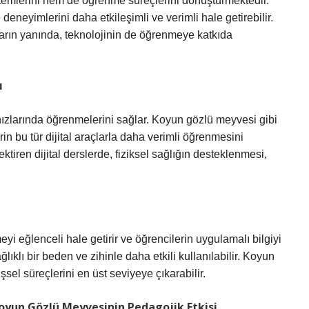
emlerini hem de öğrenme süreçlerini dönüştürmektedir.
deneyimlerini daha etkileşimli ve verimli hale getirebilir.
arın yanında, teknolojinin de öğrenmeye katkıda
ı
 hızlarında öğrenmelerini sağlar. Koyun gözlü meyvesi gibi
in bu tür dijital araçlarla daha verimli öğrenmesini
ktiren dijital derslerde, fiziksel sağlığın desteklenmesi,
yi eğlenceli hale getirir ve öğrencilerin uygulamalı bilgiyi
ğlıklı bir beden ve zihinle daha etkili kullanılabilir. Koyun
şsel süreçlerini en üst seviyeye çıkarabilir.
yun Gözlü Meyvesinin Pedagojik Etkisi