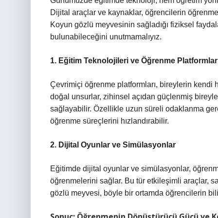
Günümüzde eğitimde teknoloji, hem öğretim yönt
Dijital araçlar ve kaynaklar, öğrencilerin öğrenme 
Koyun gözlü meyvesinin sağladığı fiziksel faydal
bulunabileceğini unutmamalıyız.
1. Eğitim Teknolojileri ve Öğrenme Platformlar
Çevrimiçi öğrenme platformları, bireylerin kendi
doğal unsurlar, zihinsel açıdan güçlenmiş bireyler
sağlayabilir. Özellikle uzun süreli odaklanma gere
öğrenme süreçlerini hızlandırabilir.
2. Dijital Oyunlar ve Simülasyonlar
Eğitimde dijital oyunlar ve simülasyonlar, öğrenme
öğrenmelerini sağlar. Bu tür etkileşimli araçlar, sa
gözlü meyvesi, böyle bir ortamda öğrencilerin bili
Sonuç: Öğrenmenin Dönüştürücü Gücü ve Ko