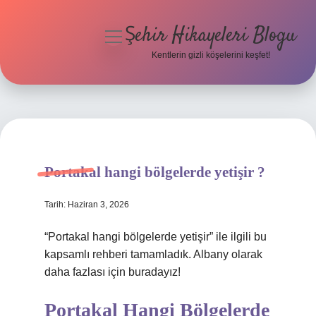
Şehir Hikayeleri Blogu
menüyü
aç
Kentlerin gizli köşelerini keşfet!
Anasayfa
Gizlilik Politikası
Yasal Uyarı
Portakal hangi bölgelerde yetişir ?
Hakkımızda
Tarih: Haziran 3, 2026
“Portakal hangi bölgelerde yetişir” ile ilgili bu
kapsamlı rehberi tamamladık. Albany olarak
daha fazlası için buradayız!
Portakal Hangi Bölgelerde