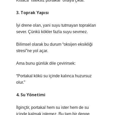
Kısaca “isteksiz portakal” ortaya çıkar.
3. Toprak Yapısı
İyi drene olan, yani suyu tutmayan toprakları
sever. Çünkü kökler fazla suyu sevmez.
Bilimsel olarak bu durum “oksijen eksikliği
stresi”ne yol açar.
Ama bunu günlük dile çevirirsek:
“Portakal kökü su içinde kalınca huzursuz
olur.”
4. Su Yönetimi
İlginçtir, portakal hem su ister hem de su
içinde kalmak istemez. Bu tam bir denge