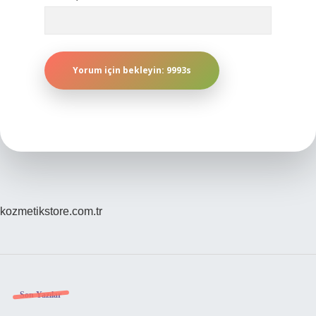
kozmetikstore.com.tr
Sidebar
Son Yazılar