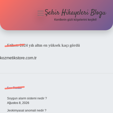
Şehir Hikayeleri Blogu
menüyü
aç
Kentlerin gizli köşelerini keşfet!
Anasayfa
Gizlilik Politikası
Etiket:
2024 yılı altın en yüksek kaçı gördü
Yasal Uyarı
kozmetikstore.com.tr
Hakkımızda
Sidebar
Son Yazılar
Soygun alarm sistemi nedir ?
Ağustos 8, 2026
Jeokimyasal anomali nedir ?