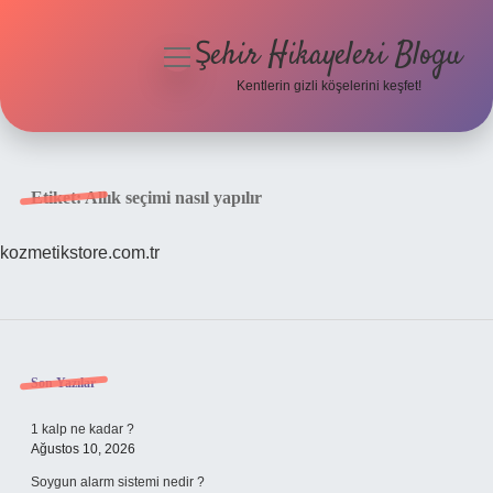
Şehir Hikayeleri Blogu
menüyü
aç
Kentlerin gizli köşelerini keşfet!
Anasayfa
Gizlilik Politikası
Etiket:
Allık seçimi nasıl yapılır
Yasal Uyarı
kozmetikstore.com.tr
Hakkımızda
Sidebar
Son Yazılar
1 kalp ne kadar ?
Ağustos 10, 2026
Soygun alarm sistemi nedir ?