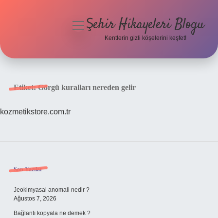
Şehir Hikayeleri Blogu
menüyü
aç
Kentlerin gizli köşelerini keşfet!
Anasayfa
Gizlilik Politikası
Etiket:
Görgü kuralları nereden gelir
Yasal Uyarı
kozmetikstore.com.tr
Hakkımızda
Sidebar
Son Yazılar
Jeokimyasal anomali nedir ?
Ağustos 7, 2026
Bağlantı kopyala ne demek ?