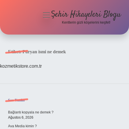
Şehir Hikayeleri Blogu
menüyü
aç
Kentlerin gizli köşelerini keşfet!
Anasayfa
Gizlilik Politikası
Etiket:
Püryan ismi ne demek
Yasal Uyarı
kozmetikstore.com.tr
Hakkımızda
Sidebar
Son Yazılar
Bağlantı kopyala ne demek ?
Ağustos 6, 2026
Ava Media kimin ?