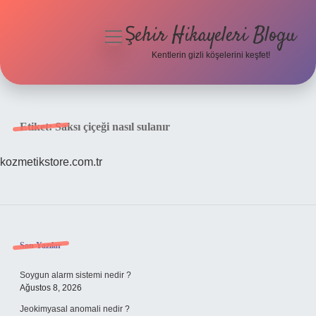
Şehir Hikayeleri Blogu
menüyü
aç
Kentlerin gizli köşelerini keşfet!
Anasayfa
Gizlilik Politikası
Etiket:
Saksı çiçeği nasıl sulanır
Yasal Uyarı
kozmetikstore.com.tr
Hakkımızda
Sidebar
Son Yazılar
Soygun alarm sistemi nedir ?
Ağustos 8, 2026
Jeokimyasal anomali nedir ?