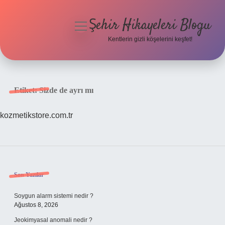
Şehir Hikayeleri Blogu
menüyü
aç
Kentlerin gizli köşelerini keşfet!
Anasayfa
Gizlilik Politikası
Etiket:
Sizde de ayrı mı
Yasal Uyarı
kozmetikstore.com.tr
Hakkımızda
Sidebar
Son Yazılar
Soygun alarm sistemi nedir ?
Ağustos 8, 2026
Jeokimyasal anomali nedir ?