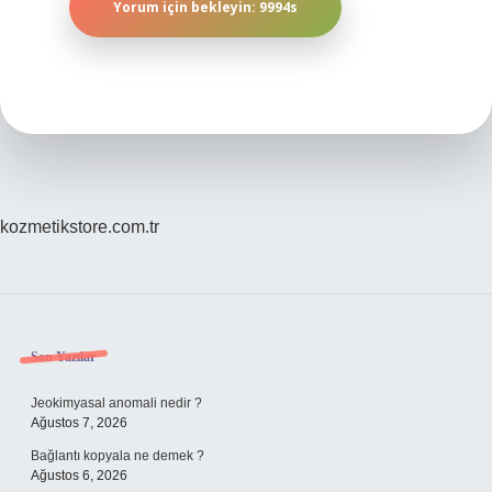
kozmetikstore.com.tr
Sidebar
Son Yazılar
Jeokimyasal anomali nedir ?
Ağustos 7, 2026
Bağlantı kopyala ne demek ?
Ağustos 6, 2026