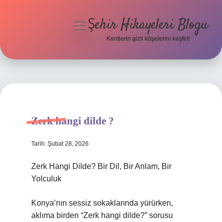
Şehir Hikayeleri Blogu
menüyü
aç
Kentlerin gizli köşelerini keşfet!
Anasayfa
Gizlilik Politikası
Yasal Uyarı
Zerk hangi dilde ?
Hakkımızda
Tarih: Şubat 28, 2026
Zerk Hangi Dilde? Bir Dil, Bir Anlam, Bir
Yolculuk
Konya’nın sessiz sokaklarında yürürken,
aklıma birden “Zerk hangi dilde?” sorusu