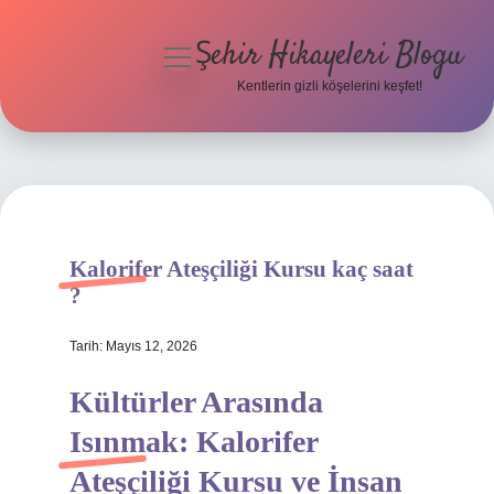
Şehir Hikayeleri Blogu
menüyü
aç
Kentlerin gizli köşelerini keşfet!
Anasayfa
Gizlilik Politikası
Yasal Uyarı
Kalorifer Ateşçiliği Kursu kaç saat
Hakkımızda
?
Tarih: Mayıs 12, 2026
Kültürler Arasında
Isınmak: Kalorifer
Ateşçiliği Kursu ve İnsan