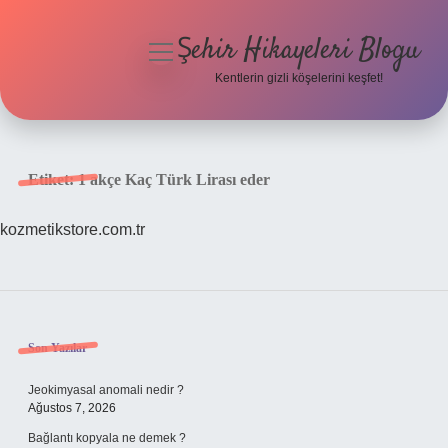
Şehir Hikayeleri Blogu
menüyü
aç
Kentlerin gizli köşelerini keşfet!
Anasayfa
Gizlilik Politikası
Etiket:
1 akçe Kaç Türk Lirası eder
Yasal Uyarı
kozmetikstore.com.tr
Hakkımızda
Sidebar
Son Yazılar
Jeokimyasal anomali nedir ?
Ağustos 7, 2026
Bağlantı kopyala ne demek ?