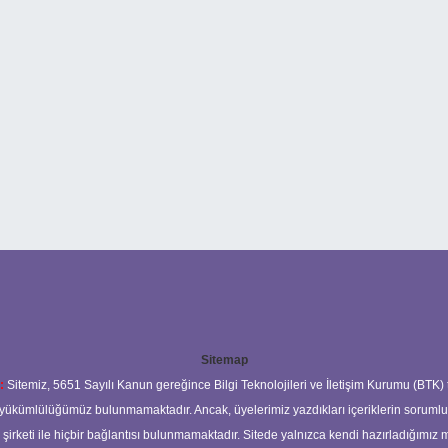
Sitemap
:
Sitemiz, 5651 Sayılı Kanun gereğince Bilgi Teknolojileri ve İletişim Kurumu (BTK)
ma yükümlülüğümüz bulunmamaktadır. Ancak, üyelerimiz yazdıkları içeriklerin soruml
s şirketi ile hiçbir bağlantısı bulunmamaktadır. Sitede yalnızca kendi hazırladığımız 