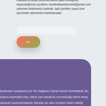
Hukuka ve yasal düzenlemelere aykırı olduğunu
düşündüğünüz içerikleri,
backlinkpanelicomtr@gmail.com
adresine bildirmeniz halinde, ilgili içerikler yasal süre
içerisinde sitemizden kaldırılacaktır.
Arama
 tarafından onaylanmış bir Yer Sağlayıcı olarak hizmet vermektedir. Bu
uluğunu taşımakta olup, siteye üye olarak bu sorumluluğu kabul etmiş
makaleler paylaşılmaktadır. Burada yer alan içerikler haber niteliği