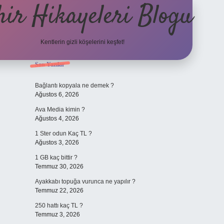
hir Hikayeleri Blogu
Kentlerin gizli köşelerini keşfet!
Sidebar
Son Yazılar
Bağlantı kopyala ne demek ?
Ağustos 6, 2026
Ava Media kimin ?
Ağustos 4, 2026
1 Ster odun Kaç TL ?
Ağustos 3, 2026
1 GB kaç bittir ?
Temmuz 30, 2026
Ayakkabı topuğa vurunca ne yapılır ?
Temmuz 22, 2026
250 hattı kaç TL ?
Temmuz 3, 2026