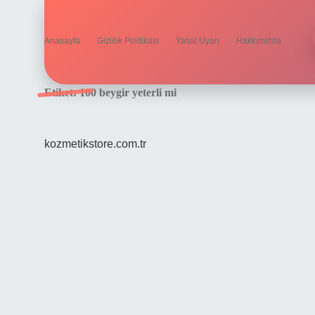
Anasayfa
Gizlilik Politikası
Yasal Uyarı
Hakkımızda
Etiket:
100 beygir yeterli mi
kozmetikstore.com.tr