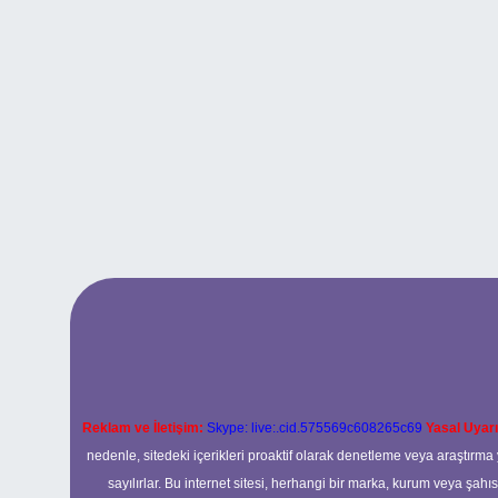
Reklam ve İletişim:
Skype: live:.cid.575569c608265c69
Yasal Uyarı
nedenle, sitedeki içerikleri proaktif olarak denetleme veya araştır
sayılırlar. Bu internet sitesi, herhangi bir marka, kurum veya şahı