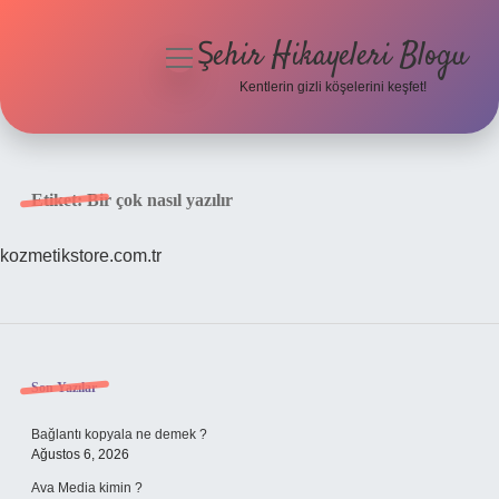
Şehir Hikayeleri Blogu
menüyü
aç
Kentlerin gizli köşelerini keşfet!
Anasayfa
Gizlilik Politikası
Etiket:
Bir çok nasıl yazılır
Yasal Uyarı
kozmetikstore.com.tr
Hakkımızda
Sidebar
Son Yazılar
Bağlantı kopyala ne demek ?
Ağustos 6, 2026
Ava Media kimin ?