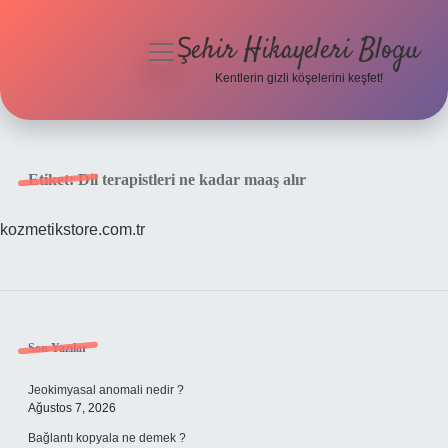
Şehir Hikayeleri Blogu
menüyü
aç
Kentlerin gizli köşelerini keşfet!
Anasayfa
Gizlilik Politikası
Etiket:
Dil terapistleri ne kadar maaş alır
Yasal Uyarı
kozmetikstore.com.tr
Hakkımızda
Sidebar
Son Yazılar
Jeokimyasal anomali nedir ?
Ağustos 7, 2026
Bağlantı kopyala ne demek ?