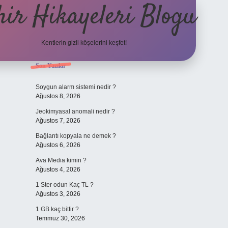
hir Hikayeleri Blogu
Kentlerin gizli köşelerini keşfet!
Sidebar
Son Yazılar
Soygun alarm sistemi nedir ?
Ağustos 8, 2026
Jeokimyasal anomali nedir ?
Ağustos 7, 2026
Bağlantı kopyala ne demek ?
Ağustos 6, 2026
Ava Media kimin ?
Ağustos 4, 2026
1 Ster odun Kaç TL ?
Ağustos 3, 2026
1 GB kaç bittir ?
Temmuz 30, 2026