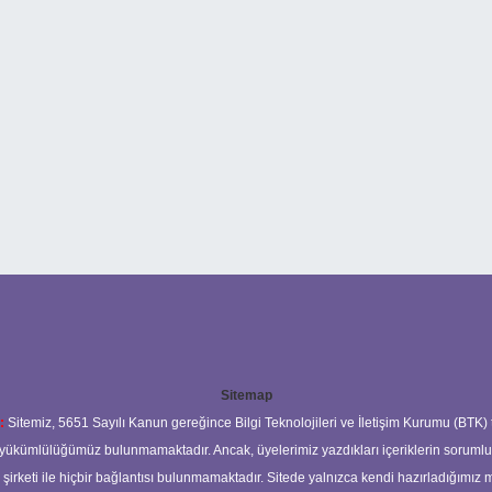
Sitemap
:
Sitemiz, 5651 Sayılı Kanun gereğince Bilgi Teknolojileri ve İletişim Kurumu (BTK)
ma yükümlülüğümüz bulunmamaktadır. Ancak, üyelerimiz yazdıkları içeriklerin soruml
s şirketi ile hiçbir bağlantısı bulunmamaktadır. Sitede yalnızca kendi hazırladığımız 