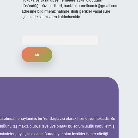
Hukuka ve yasal düzenlemelere aykırı olduğunu
düşündüğünüz içerikleri,
backlinkpanelicomtr@gmail.com
adresine bildirmeniz halinde, ilgili içerikler yasal süre
içerisinde sitemizden kaldırılacaktır.
Arama
 tarafından onaylanmış bir Yer Sağlayıcı olarak hizmet vermektedir. Bu
uluğunu taşımakta olup, siteye üye olarak bu sorumluluğu kabul etmiş
makaleler paylaşılmaktadır. Burada yer alan içerikler haber niteliği