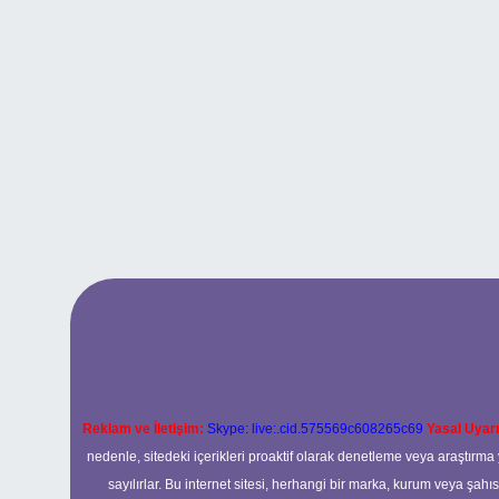
Reklam ve İletişim:
Skype: live:.cid.575569c608265c69
Yasal Uyarı
nedenle, sitedeki içerikleri proaktif olarak denetleme veya araştır
sayılırlar. Bu internet sitesi, herhangi bir marka, kurum veya şahı