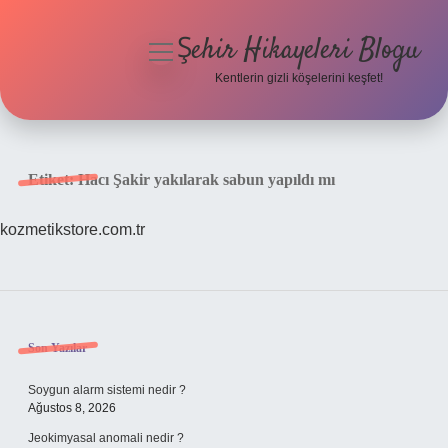
Şehir Hikayeleri Blogu
menüyü
aç
Kentlerin gizli köşelerini keşfet!
Anasayfa
Gizlilik Politikası
Etiket:
Hacı Şakir yakılarak sabun yapıldı mı
Yasal Uyarı
kozmetikstore.com.tr
Hakkımızda
Sidebar
Son Yazılar
Soygun alarm sistemi nedir ?
Ağustos 8, 2026
Jeokimyasal anomali nedir ?