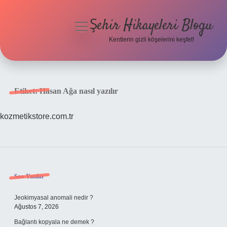
Şehir Hikayeleri Blogu
menüyü
aç
Kentlerin gizli köşelerini keşfet!
Anasayfa
Gizlilik Politikası
Etiket:
Hasan Ağa nasıl yazılır
Yasal Uyarı
kozmetikstore.com.tr
Hakkımızda
Sidebar
Son Yazılar
Jeokimyasal anomali nedir ?
Ağustos 7, 2026
Bağlantı kopyala ne demek ?