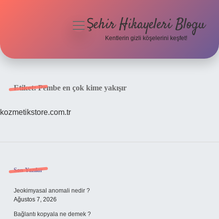
Şehir Hikayeleri Blogu
menüyü
aç
Kentlerin gizli köşelerini keşfet!
Anasayfa
Gizlilik Politikası
Etiket:
Pembe en çok kime yakışır
Yasal Uyarı
kozmetikstore.com.tr
Hakkımızda
Sidebar
Son Yazılar
Jeokimyasal anomali nedir ?
Ağustos 7, 2026
Bağlantı kopyala ne demek ?