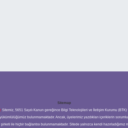
Sitemap
:
Sitemiz, 5651 Sayılı Kanun gereğince Bilgi Teknolojileri ve İletişim Kurumu (BTK)
ma yükümlülüğümüz bulunmamaktadır. Ancak, üyelerimiz yazdıkları içeriklerin soruml
s şirketi ile hiçbir bağlantısı bulunmamaktadır. Sitede yalnızca kendi hazırladığımız 