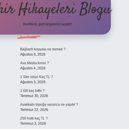
hir Hikayeleri Blogu
Kentlerin gizli köşelerini keşfet!
Sidebar
Son Yazılar
Bağlantı kopyala ne demek ?
Ağustos 6, 2026
Ava Media kimin ?
Ağustos 4, 2026
1 Ster odun Kaç TL ?
Ağustos 3, 2026
1 GB kaç bittir ?
Temmuz 30, 2026
Ayakkabı topuğa vurunca ne yapılır ?
Temmuz 22, 2026
250 hattı kaç TL ?
Temmuz 3, 2026