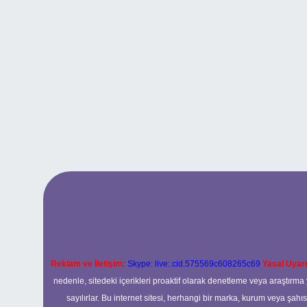
Reklam ve İletişim:
Skype: live:.cid.575569c608265c69
Yasal Uyarı
nedenle, sitedeki içerikleri proaktif olarak denetleme veya araştır
sayılırlar. Bu internet sitesi, herhangi bir marka, kurum veya şahı