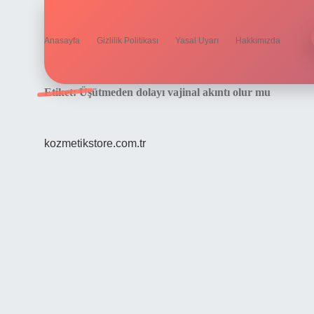
Anasayfa
Gizlilik Politikası
Yasal Uyarı
Hakkımızda
Etiket:
Üşütmeden dolayı vajinal akıntı olur mu
kozmetikstore.com.tr