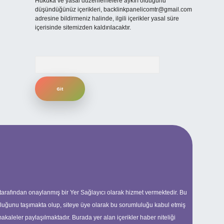
Hukuka ve yasal düzenlemelere aykırı olduğunu
düşündüğünüz içerikleri,
backlinkpanelicomtr@gmail.com
adresine bildirmeniz halinde, ilgili içerikler yasal süre
içerisinde sitemizden kaldırılacaktır.
Arama
 tarafından onaylanmış bir Yer Sağlayıcı olarak hizmet vermektedir. Bu
uluğunu taşımakta olup, siteye üye olarak bu sorumluluğu kabul etmiş
makaleler paylaşılmaktadır. Burada yer alan içerikler haber niteliği